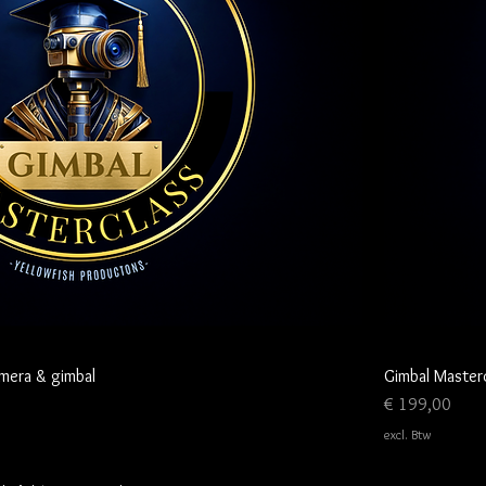
amera & gimbal
Gimbal Masterc
Prijs
€ 199,00
excl. Btw