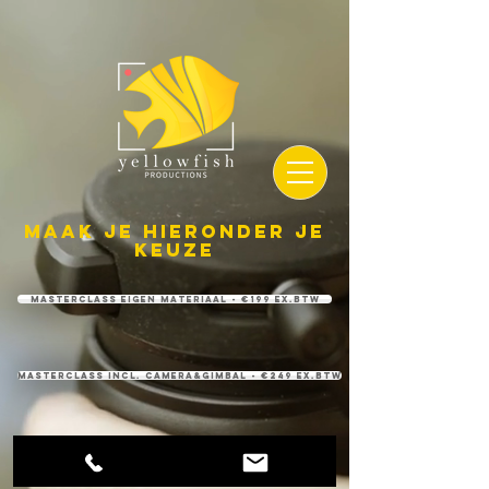
maak je HIERONDER JE
KEUZE
Masterclass eigen materiaal - €199 ex.btw
masterclass incl. camera&gimbal - €249 ex.btw